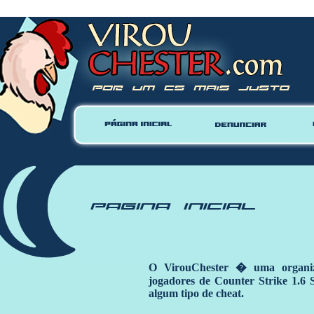
Warning
: mysql_close() expects parameter 1 to be resource, null given in
/home/vhosts/virouc
O VirouChester � uma organiz
jogadores de Counter Strike 1.6
algum tipo de cheat.