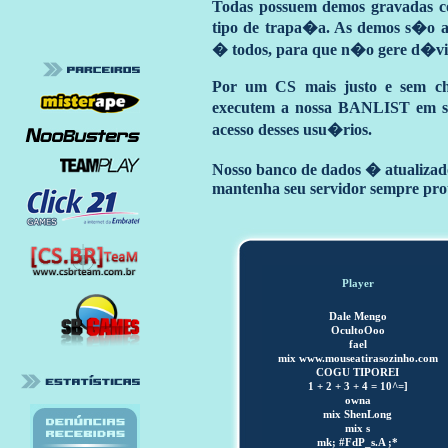
Todas possuem demos gravadas c
tipo de trapa�a. As demos s�o an
� todos, para que n�o gere d�vi
Por um CS mais justo e sem ch
executem a nossa BANLIST em seu
acesso desses usu�rios.
Nosso banco de dados � atualizado
mantenha seu servidor sempre pro
Player
Dale Mengo
OcultoOoo
fael
mix www.mouseatirasozinho.com
COGU TIPOREI
1 + 2 + 3 + 4 = 10^=]
owna
mix ShenLong
mix s
mk; #FdP_s.A ;*