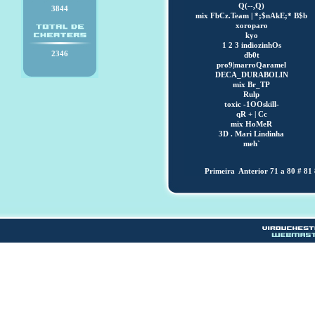
Q(--,Q)
3844
mix FbCz.Team | *;$nAkE;* B$b
xoroparo
kyo
1 2 3 indiozinhOs
2346
db0t
pro9|marroQaramel
DECA_DURABOLIN
mix Br_TP
Rulp
toxic -1OOskill-
qR + | Cc
mix HoMeR
3D . Mari Lindinha
meh`
Primeira
Anterior
71 a 80
#
81