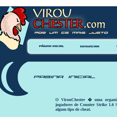
Warning
: mysql_close() expects parameter 1 to be resource, null given in
/home/vhosts/virouc
O VirouChester � uma organiz
jogadores de Counter Strike 1.6
algum tipo de cheat.