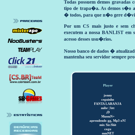
Todas possuem demos gravadas c
tipo de trapa�a. As demos s�o an
� todos, para que n�o gere d�vi
Por um CS mais justo e sem ch
executem a nossa BANLIST em seu
acesso desses usu�rios.
Nosso banco de dados � atualizado
mantenha seu servidor sempre pro
Player
jonny
ceguinho
FANTA LARANJA
mibr | btt
;D
MussuN+
aprendendo gg, Mp3 oN!
mix Sir.Shit
cogu
mmNET