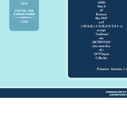
stbbb
3844
Tutz $
xP
Keitaro
Sbt #WF
2346
o.O
|.:M.A.D:.| J.A.M.A.N.T.A # =)
accept
' GuiSena!
uia
AKTROVAO
xita msm lixo
rE+
[N'S*]nym
C.Borba
Primeira
Anterior
1