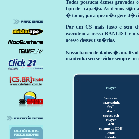
Todas possuem demos gravadas c
tipo de trapa�a. As demos s�o an
� todos, para que n�o gere d�vi
Por um CS mais justo e sem ch
executem a nossa BANLIST em seu
acesso desses usu�rios.
Nosso banco de dados � atualizado
mantenha seu servidor sempre pro
Player
Samzaao!
' mateuzinho
fnxL
star ^
cogucoach
Player
420
eu amo as CDR'
dudu
hahaha