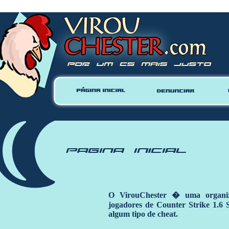
Warning
: mysql_close() expects parameter 1 to be resource, null given in
/home/vhosts/virouc
O VirouChester � uma organiz
jogadores de Counter Strike 1.6
algum tipo de cheat.