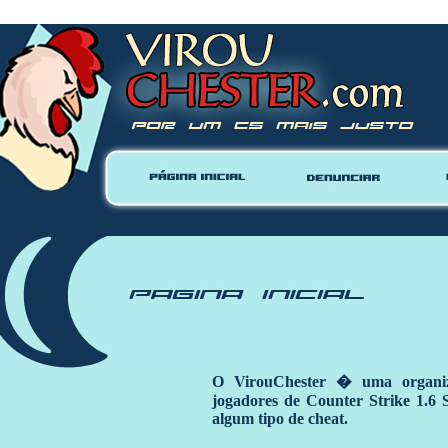
Warning
: mysql_close() expects parameter 1 to be resource, null given in
/home/vhosts/virouc
O VirouChester � uma organiz
jogadores de Counter Strike 1.6
algum tipo de cheat.