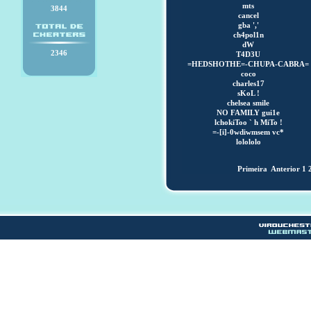
mts
3844
cancel
gba ','
ch4pol1n
dW
2346
T4D3U
=HEDSHOTHE=-CHUPA-CABRA=
coco
charles17
sKoL !
chelsea smile
NO FAMILY gui1e
lchokiToo ` h MiTo !
=-[i]-0wdiwmsem vc*
lolololo
Primeira
Anterior
1