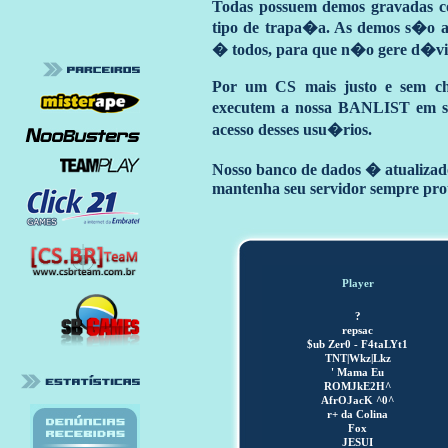
Todas possuem demos gravadas c
tipo de trapa�a. As demos s�o an
� todos, para que n�o gere d�vi
Por um CS mais justo e sem ch
executem a nossa BANLIST em seu
acesso desses usu�rios.
Nosso banco de dados � atualizado
mantenha seu servidor sempre pro
Player
?
repsac
$ub Zer0 - F4taLYt1
TNT|Wkz|Lkz
' Mama Eu
ROMJkE2H^
AfrOJacK ^0^
r+ da Colina
Fox
JESUI