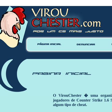
Warning
: mysql_close() expects parameter 1 to be resource, null given in
/home/vhosts/virouc
O VirouChester � uma organiz
jogadores de Counter Strike 1.6
algum tipo de cheat.