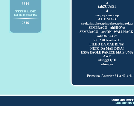
a
3844
fabZUUdO1
d
me pega na awp
A L E M A O
2346
saokaksapksoapkspaksoapkspaoksa
SEMBRACO - ghSHOW;
SEMBRACO - ori/ON -WALLHACK
mtsONE<3 :*
'r+ ;* #Oveelha :D
FILHO DA MAE DINA!
NETO DA MAE DINA!
ESSA EAGLE PARECE MAIS UMA
AWP
iskingg! [;O]
whimper
Primeira
Anterior
31 a 40
#
41