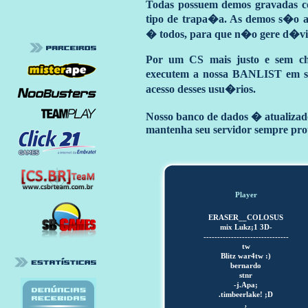
Todas possuem demos gravadas c
tipo de trapa�a. As demos s�o an
� todos, para que n�o gere d�vi
Por um CS mais justo e sem ch
executem a nossa BANLIST em seu
acesso desses usu�rios.
Nosso banco de dados � atualizado
mantenha seu servidor sempre pro
Player
ERASER__COLOSUS
mix Lukz;1 3D-
-------------------------------
tw
Blitz war4tw :)
bernardo
stnr
-j.Apa;
.timbeerlake! ;D
,